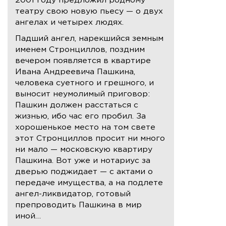
2001 году предложил родному
театру свою новую пьесу — о двух
ангелах и четырех людях.
Падший ангел, нарекшийся земным
именем Стронциллов, поздним
вечером появляется в квартире
Ивана Андреевича Пашкина,
человека суетного и грешного, и
выносит неумолимый приговор:
Пашкин должен расстаться с
жизнью, ибо час его пробил. За
хорошенькое место на том свете
этот Стронциллов просит ни много
ни мало — московскую квартиру
Пашкина. Вот уже и нотариус за
дверью поджидает — с актами о
передаче имущества, а на подлете
ангел-ликвидатор, готовый
препроводить Пашкина в мир
иной…